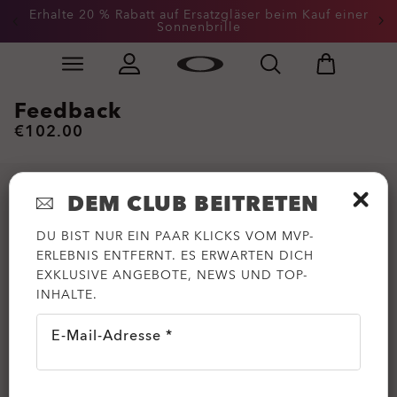
Erhalte 20 % Rabatt auf Ersatzgläser beim Kauf einer
Sonnenbrille
Skip to
Slide 3 of 3. Erhalte 20 % Rabatt auf Ersatzgläser beim
main
content
Feedback
€102.00
DEM CLUB BEITRETEN
DU BIST NUR EIN PAAR KLICKS VOM MVP-
ERLEBNIS ENTFERNT. ES ERWARTEN DICH
EXKLUSIVE ANGEBOTE, NEWS UND TOP-
INHALTE.
E-Mail-Adresse *