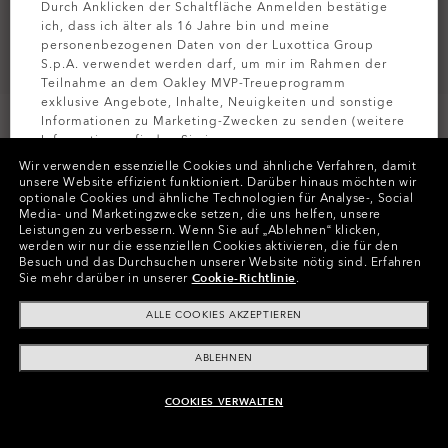
Durch Anklicken der Schaltfläche Anmelden bestätige
ich, dass ich älter als 16 Jahre bin und meine
personenbezogenen Daten von der Luxottica Group
S.p.A. verwendet werden darf, um mir im Rahmen der
Teilnahme an dem Oakley MVP-Treueprogramm
exklusive Angebote, Inhalte, Neuigkeiten und sonstige
Informationen zu Marketing-Zwecken zu senden (weitere
Informationen finden Sie in unserer
Datenschutzbestimmungen
).
Wir verwenden essenzielle Cookies und ähnliche Verfahren, damit
unsere Website effizient funktioniert.
Darüber hinaus möchten wir
optionale Cookies und ähnliche Technologien für Analyse-, Social
Farben (9)
Gläser
Prizm Dark Golf
,
MELDEN SIE
Media- und Marketingzwecke setzen, die uns helfen, unsere
Gestell
Satin Gunmetal
Leistungen zu verbessern.
Wenn Sie auf „Ablehnen“ klicken,
werden wir nur die essenziellen Cookies aktivieren, die für den
Besuch und das Durchsuchen unserer Website nötig sind.
Erfahren
Größe:
Eine Größe für alle
Sie mehr darüber in unserer
Cookie-Richtlinie
.
Passform
Normale - Verstellbare Nasenpads
ALLE COOKIES AKZEPTIEREN
Größenanleitung ansehen
ABLEHNEN
ONLINE NICHT VERFÜGBAR, ÄHNLICHE
COOKIES VERWALTEN
In Raten zahlen
PRODUKTE KAUFEN