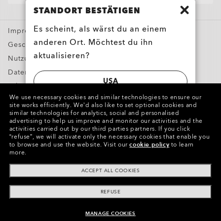
Oakley Meta
STANDORT BESTÄTIGEN
Sonderangebote
Es scheint, als wärst du an einem
Impressum und OS
anderen Ort. Möchtest du ihn
Geschäftsbedingungen
aktualisieren?
Nutzungsbedingungen
Datenschutzbestimmungenn
USA
Fälschungen melden
Ellipse O Case
We use necessary cookies and similar technologies to ensure our
Geistiges Eigentum
site works efficiently.
We’d also like to set optional cookies and
SWITZERLAND | SCHWEIZ | SUISSE |
ZUM WARENKORB HINZUFÜGEN
similar technologies for analytics, social and personalised
advertising to help us improve and monitor our activities and the
SVIZZERA
Copyright ©2023 Oakley, Inc. Alle Rechte vorbehalten.
activities carried out by our third parties partners.
If you click
“refuse”, we will activate only the necessary cookies that enable you
WebID:
485 957 708
to browse and use the website.
Visit our
cookie policy
to learn
more.
Weitere Webseiten der Gruppe
ACCEPT ALL COOKIES
REFUSE
MANAGE COOKIES
ZUM WARENKORB HINZUFÜGEN