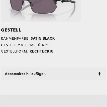
GESTELL
RAHMENFARBE:
SATIN BLACK
GESTELL MATERIAL:
C-5™
GESTELLFORM:
RECHTECKIG
Accessoires hinzufügen
Entdecke verschiedene Etuis, Mikrotaschen und anderen
Oakley-Artikel, die entwickelt wurden, um deine Brille in
makellosem Zustand zu halten.