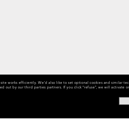
ite works efficiently.
We’d also like to set optional cookies and similar te
ed out by our third parties partners.
If you click “refuse”, we will activat