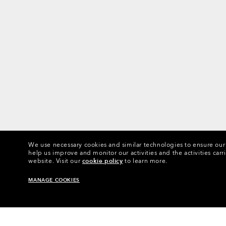
We use necessary cookies and similar technologies to ensure our s
help us improve and monitor our activities and the activities carri
website.
Visit our
cookie policy
to learn more.
MANAGE COOKIES