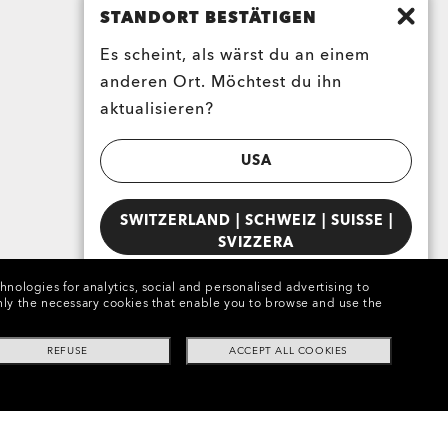
STANDORT BESTÄTIGEN
Es scheint, als wärst du an einem
anderen Ort. Möchtest du ihn
aktualisieren?
USA
SWITZERLAND | SCHWEIZ | SUISSE |
SVIZZERA
chnologies for analytics, social and personalised advertising to
e only the necessary cookies that enable you to browse and use the
REFUSE
ACCEPT ALL COOKIES