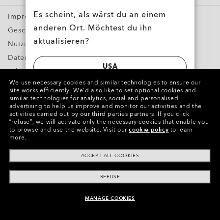
Sonderangebote
Es scheint, als wärst du an einem
Impressum und OS
anderen Ort. Möchtest du ihn
Geschäftsbedingungen
aktualisieren?
Nutzungsbedingungen
Datenschutzbestimmungenn
USA
Fälschungen melden
We use necessary cookies and similar technologies to ensure our
Geistiges Eigentum
site works efficiently.
We’d also like to set optional cookies and
SWITZERLAND | SCHWEIZ | SUISSE |
similar technologies for analytics, social and personalised
advertising to help us improve and monitor our activities and the
SVIZZERA
Copyright ©2023 Oakley, Inc. Alle Rechte vorbehalten.
activities carried out by our third parties partners.
If you click
“refuse”, we will activate only the necessary cookies that enable you
WebID:
314 363 664
to browse and use the website.
Visit our
cookie policy
to learn
more.
Weitere Webseiten der Gruppe
ACCEPT ALL COOKIES
REFUSE
MANAGE COOKIES
ZUM WARENKORB HINZUFÜGEN