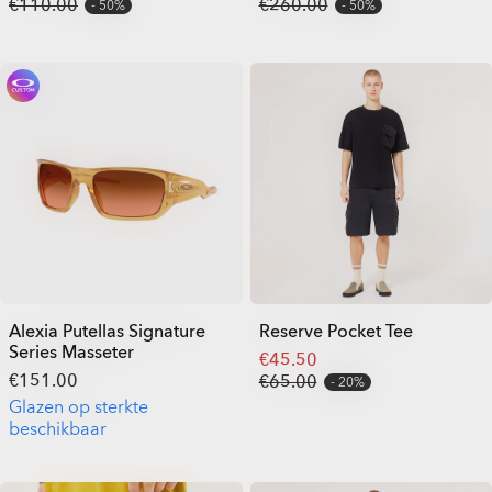
€110.00
€260.00
50%
50%
Alexia Putellas Signature
Reserve Pocket Tee
Series Masseter
€45.50
€151.00
€65.00
20%
Glazen op sterkte
beschikbaar