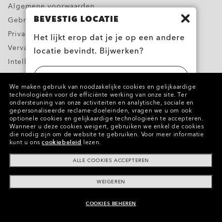
Algemene voorwaarden
BEVESTIG LOCATIE
Gebruiksvoorwaarden
Privacybeleid
Het lijkt erop dat je je op een andere
Vervalsingen melden
locatie bevindt. Bijwerken?
Intellectuele eigendom
Contacten en Informatie over Productveiligheid
UNITED STATES
We maken gebruik van noodzakelijke cookies en gelijkaardige
technologieën voor de efficiënte werking van onze site.
Ter
ondersteuning van onze activiteiten en analytische, sociale en
Copyright ©2023 Oakley, Inc. Alle rechten
BELGIË (BELGIUM)
gepersonaliseerde reclame-doeleinden, vragen we u om ook
optionele cookies en gelijkaardige technologieën te accepteren.
voorbehouden.
Wanneer u deze cookies weigert, gebruiken we enkel de cookies
WebID:
810 419 655
die nodig zijn om de website te gebruiken.
Voor meer informatie
kunt u ons
cookiebeleid
lezen.
Andere websites van de groep
ALLE COOKIES ACCEPTEREN
WEIGEREN
COOKIES BEHEREN