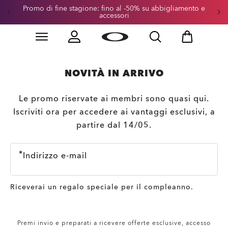
Promo di fine stagione: fino al -50% su abbigliamento e
accessori
Skip to
Slide 2 of 3. Promo di fine stagione: fino al -50% su a
main
content
NOVITÀ IN ARRIVO
Le promo riservate ai membri sono quasi qui.
Iscriviti ora per accedere ai vantaggi esclusivi, a
partire dal 14/05.
Indirizzo e-mail
Riceverai un regalo speciale per il compleanno.
Premi invio e preparati a ricevere offerte esclusive, accesso