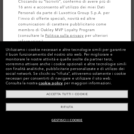
Cliccando su “Iscriviti”, confermo di avere più di
16 anni e acconsento all’utilizzo dei miei Dati
Personali da parte di Luxottica Group S.p.A. per
l'invio di offerte speciali, novità ed altre
comunicazioni di carattere pubblicitario come
membro di Oakley MVP Loyalty Program
(consultare la
Politica sulla privacy
per ulteriori
informazioni).
Utilizziamo i cookie necessari e altre tecnologie simili per garantire
il buon funzionamento del nostro sito web.
Per migliorare e
ISCRIVITI
monitorare le nostre attività e quelle svolte da partner terzi,
Colori (11)
Lente
Prizm Sage Gold Iridium
,
vorremmo attivare anche i cookie opzionali e altre tecnologie simili
con finalità analitiche, pubblicitarie personalizzate e di utilizzo dei
social network.
Se clicchi su “rifiuta”, attiveremo solamente i cookie
necessari per consentirti di navigare e utilizzare il sito web.
Consulta la nostra
cookie policy
per maggiori informazioni.
Paga nel tempo
ACCETTA TUTTI I COOKIE
RIFIUTA
GESTISCI I COOKIE
AGGIUNGI AL CARRELLO