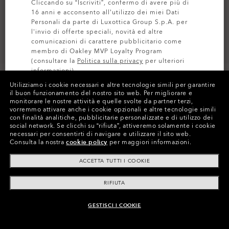
Cliccando su “Iscriviti”, confermo di avere più di
16 anni e acconsento all’utilizzo dei miei Dati
Personali da parte di Luxottica Group S.p.A. per
l'invio di offerte speciali, novità ed altre
comunicazioni di carattere pubblicitario come
membro di Oakley MVP Loyalty Program
(consultare la
Politica sulla privacy
per ulteriori
informazioni).
Utilizziamo i cookie necessari e altre tecnologie simili per garantire
il buon funzionamento del nostro sito web.
Per migliorare e
ISCRIVITI
monitorare le nostre attività e quelle svolte da partner terzi,
vorremmo attivare anche i cookie opzionali e altre tecnologie simili
Colori (6)
Lente
Prizm Grey
,
con finalità analitiche, pubblicitarie personalizzate e di utilizzo dei
social network.
Se clicchi su “rifiuta”, attiveremo solamente i cookie
Montatura
Matte Black
necessari per consentirti di navigare e utilizzare il sito web.
Consulta la nostra
cookie policy
per maggiori informazioni.
Taglia:
Taglia unica
ACCETTA TUTTI I COOKIE
Vestibilità
Regolare - Fit Universale
Visualizza guida alle taglie
RIFIUTA
GESTISCI I COOKIE
AGGIUNGI AL CARRELLO
Paga nel tempo