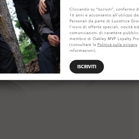
Cliccando su “Iscriviti”, confermo d
MOSTRA DETTAGLI
16 anni e acconsento all’utilizzo de
Personali da parte di Luxottica Gro
l'invio di offerte speciali, novità ed
comunicazioni di carattere pubblic
membro di Oakley MVP Loyalty Pr
(consultare la
Politica sulla privacy
informazioni).
ISCRIVITI