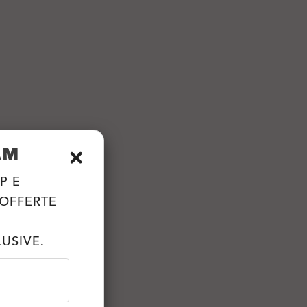
AM
P E
 OFFERTE
USIVE.