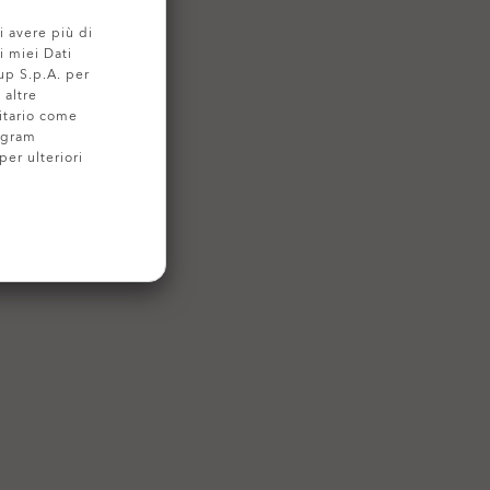
i avere più di
i miei Dati
up S.p.A. per
 altre
itario come
ogram
per ulteriori