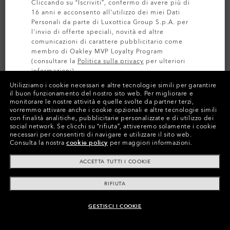
Cliccando su “Iscriviti”, confermo di avere più di
16 anni e acconsento all’utilizzo dei miei Dati
Personali da parte di Luxottica Group S.p.A. per
l'invio di offerte speciali, novità ed altre
comunicazioni di carattere pubblicitario come
membro di Oakley MVP Loyalty Program
(consultare la
Politica sulla privacy
per ulteriori
informazioni).
Utilizziamo i cookie necessari e altre tecnologie simili per garantire
il buon funzionamento del nostro sito web.
Per migliorare e
ISCRIVITI
monitorare le nostre attività e quelle svolte da partner terzi,
PERSONALIZZA
vorremmo attivare anche i cookie opzionali e altre tecnologie simili
con finalità analitiche, pubblicitarie personalizzate e di utilizzo dei
Colori (8)
Lente
Prizm Sapphire
,
social network.
Se clicchi su “rifiuta”, attiveremo solamente i cookie
necessari per consentirti di navigare e utilizzare il sito web.
Montatura
Polished White
Consulta la nostra
cookie policy
per maggiori informazioni.
ACCETTA TUTTI I COOKIE
Taglia:
Taglia unica
Vestibilità
Regolare - Fit Universale
RIFIUTA
Fascia di età:
7-10 Anni
Visualizza guida alle taglie
GESTISCI I COOKIE
AGGIUNGI AL CARRELLO