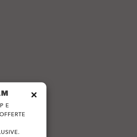
AM
P E
 OFFERTE
USIVE.