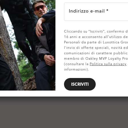
Indirizzo e-mail *
Cliccando su “Iscriviti”, confermo d
MOSTRA DETTAGLI
16 anni e acconsento all’utilizzo de
Personali da parte di Luxottica Gro
l'invio di offerte speciali, novità ed
comunicazioni di carattere pubblic
membro di Oakley MVP Loyalty Pr
(consultare la
Politica sulla privacy
informazioni).
ISCRIVITI