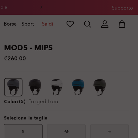
sole
Supporto
Borse
Sport
Saldi
MOD5 - MIPS
€260.00
Colori (5)
Forged Iron
Seleziona la taglia
S
M
L
Non
Non