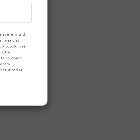
i avere più di
i miei Dati
up S.p.A. per
 altre
itario come
ogram
per ulteriori