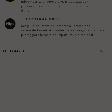
micrometrica di precisione, progettata per
prestazioni eccellenti anche nelle condizioni più
difficili.
TECNOLOGIA MIPS®
Scegli la sicurezza del sistema di protezione
cerebrale brevettato leader nel settore, che ti aiuta a
proteggere la testa da impatti multidirezionali.
DETTAGLI