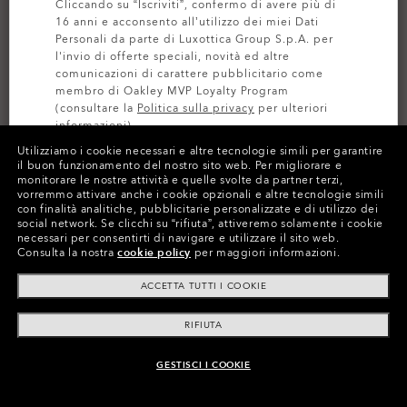
Cliccando su “Iscriviti”, confermo di avere più di
16 anni e acconsento all’utilizzo dei miei Dati
Personali da parte di Luxottica Group S.p.A. per
l'invio di offerte speciali, novità ed altre
comunicazioni di carattere pubblicitario come
membro di Oakley MVP Loyalty Program
(consultare la
Politica sulla privacy
per ulteriori
informazioni).
Utilizziamo i cookie necessari e altre tecnologie simili per garantire
il buon funzionamento del nostro sito web.
Per migliorare e
ISCRIVITI
monitorare le nostre attività e quelle svolte da partner terzi,
Colori (1)
Blackout
vorremmo attivare anche i cookie opzionali e altre tecnologie simili
con finalità analitiche, pubblicitarie personalizzate e di utilizzo dei
social network.
Se clicchi su “rifiuta”, attiveremo solamente i cookie
necessari per consentirti di navigare e utilizzare il sito web.
Consulta la nostra
cookie policy
per maggiori informazioni.
Paga nel tempo
ACCETTA TUTTI I COOKIE
RIFIUTA
CARATTERISTICHE
GESTISCI I COOKIE
AGGIUNGI AL CARRELLO
IDROREPELLENTE