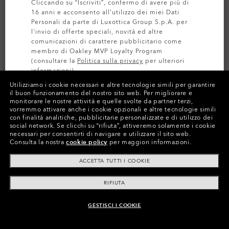
Cliccando su “Iscriviti”, confermo di avere più di
16 anni e acconsento all’utilizzo dei miei Dati
Personali da parte di Luxottica Group S.p.A. per
l'invio di offerte speciali, novità ed altre
comunicazioni di carattere pubblicitario come
membro di Oakley MVP Loyalty Program
(consultare la
Politica sulla privacy
per ulteriori
informazioni).
Utilizziamo i cookie necessari e altre tecnologie simili per garantire
il buon funzionamento del nostro sito web.
Per migliorare e
ISCRIVITI
monitorare le nostre attività e quelle svolte da partner terzi,
Colori (1)
Jet Black
vorremmo attivare anche i cookie opzionali e altre tecnologie simili
con finalità analitiche, pubblicitarie personalizzate e di utilizzo dei
social network.
Se clicchi su “rifiuta”, attiveremo solamente i cookie
necessari per consentirti di navigare e utilizzare il sito web.
Consulta la nostra
cookie policy
per maggiori informazioni.
Paga nel tempo
ACCETTA TUTTI I COOKIE
RIFIUTA
CARATTERISTICHE
GESTISCI I COOKIE
AGGIUNGI AL CARRELLO
HYDROLIX™