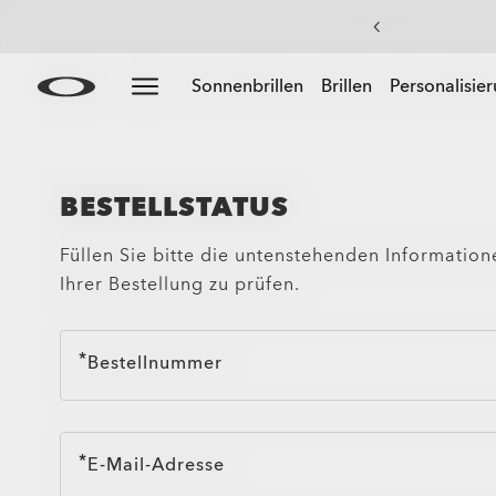
Skip to
Slide 2 of 3. Summer-Sale: Bis zu -50% auf Kleidung &
Sonnenbrillen
Brillen
Personalisie
main
content
BESTELLSTATUS
Füllen Sie bitte die untenstehenden Information
Ihrer Bestellung zu prüfen.
Bestellnummer
E-Mail-Adresse