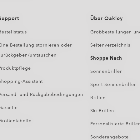
Support
Über Oakley
Bestellstatus
Großbestellungen un
Eine Bestellung stornieren oder
Seitenverzeichnis
zurückgeben/umtauschen
Shoppe Nach
Produktpflege
Sonnenbrillen
Shopping-Assistent
Sport-Sonnenbrillen
Versand- und Rückgabebedingungen
Brillen
Garantie
Ski-Brillen
Größentabelle
Personalisierte Brille
Sonderangebote