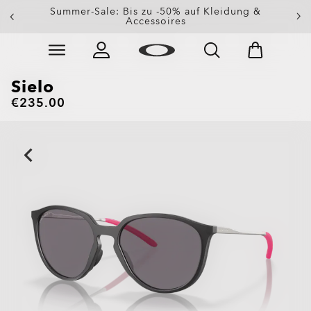
Erhalte 20 % Rabatt auf Ersatzgläser beim Kauf einer
Summer-Sale: Bis zu -50% auf Kleidung &
Sonnenbrille
Accessoires
Skip to
Slide 3 of 3. Erhalte 20 % Rabatt auf Ersatzgläser beim
main
content
Sielo
€235.00