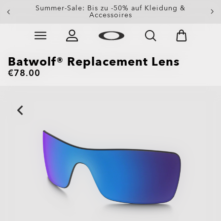
Summer-Sale: Bis zu -50% auf Kleidung &
Accessoires
Skip to
Slide 2 of 3. Summer-Sale: Bis zu -50% auf Kleidung &
main
content
Batwolf® Replacement Lens
€78.00