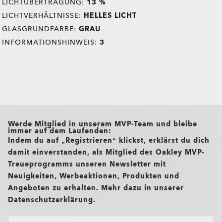
LICHTÜBERTRAGUNG:
13 %
LICHTVERHÄLTNISSE:
HELLES LICHT
GLASGRUNDFARBE:
GRAU
INFORMATIONSHINWEIS:
3
all brands check
Werde Mitglied in unserem MVP-Team und bleibe
immer auf dem Laufenden:
Indem du auf „Registrieren“ klickst, erklärst du dich
damit einverstanden, als Mitglied des Oakley MVP-
Treueprogramms unseren Newsletter mit
Neuigkeiten, Werbeaktionen, Produkten und
Angeboten zu erhalten. Mehr dazu in unserer
Datenschutzerklärung.
TRANSITIONS®
O Authentics 1.50 Slim