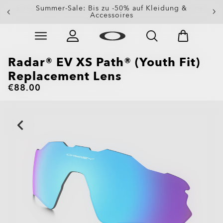
Erhalte 20 % Rabatt auf Ersatzgläser beim Kauf einer
Summer-Sale: Bis zu -50% auf Kleidung &
Sonnenbrille
Accessoires
Skip to
Slide 3 of 3. Erhalte 20 % Rabatt auf Ersatzgläser beim
main
content
Radar® EV XS Path® (Youth Fit)
Replacement Lens
€88.00