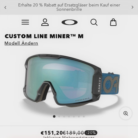
Erhalte 20 % Rabatt auf Ersatzgläser beim Kauf einer
Sonnenbrille
Skip to
Slide 3 of 3. Erhalte 20 % Rabatt auf Ersatzgläser beim
main
content
CUSTOM LINE MINER™ M
Modell Ändern
€151,20
€189,00
-20%
Inklusive Mehrwertsteuer