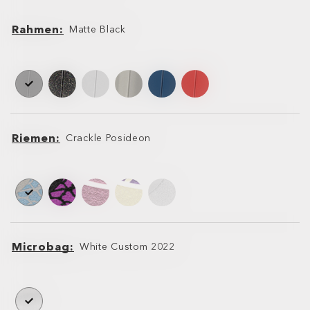
Rahmen
Matte Black
Rahmen
Rahmen
Riemen
Crackle Posideon
Riemen
Riemen
Microbag
White Custom 2022
Microbag
Microbag