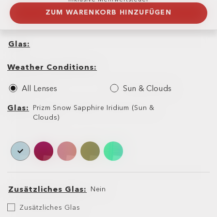
ZUM WARENKORB HINZUFÜGEN
Glas
Glas
Weather
Conditions
Weather Conditions
All Lenses
Sun & Clouds
Glas
Glas
Prizm Snow Sapphire Iridium (Sun &
Clouds)
Zusätzliches Glas
Nein
Zusätzliches
Zusätzliches Glas
Glas