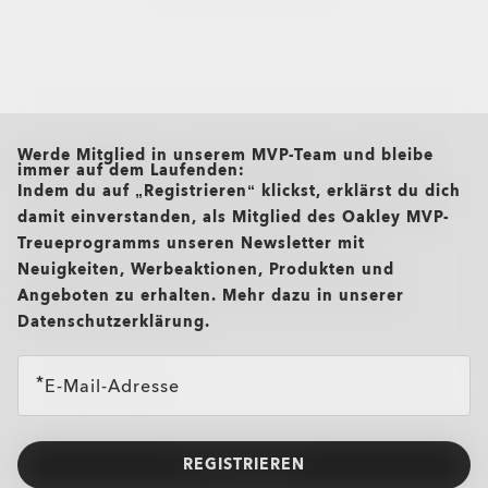
T-Shirts & Trikots
Oakley Casual Kleidung und Re
Oakley Performance Shirts & Te
all brands check
Werde Mitglied in unserem MVP-Team und bleibe
immer auf dem Laufenden:
Indem du auf „Registrieren“ klickst, erklärst du dich
damit einverstanden, als Mitglied des Oakley MVP-
Treueprogramms unseren Newsletter mit
Neuigkeiten, Werbeaktionen, Produkten und
Angeboten zu erhalten. Mehr dazu in unserer
Datenschutzerklärung.
E-Mail-Adresse
REGISTRIEREN