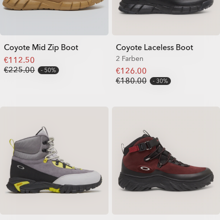
Coyote Mid Zip Boot
Coyote Laceless Boot
2 Farben
€112.50
€225.00
€126.00
50%
€180.00
30%