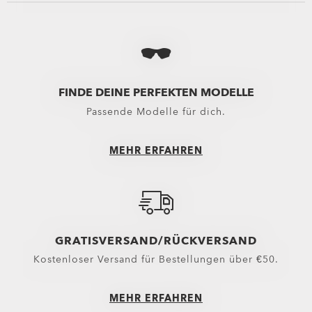
Alle anzeigen
Alle anzeigen
Alle anzeigen
All
Taschen
Hosen
Stiefel
Fah
Rucksäcke
Boardshorts
Zehentrenner &
Ski
Taschen & Reisetaschen
Hybrid Shorts
Sneaker
Sur
FINDE DEINE PERFEKTEN MODELLE
Passende Modelle für dich.
Trolleys
Lange Hosen
Ausrüstung
Shorts
MEHR ERFAHREN
Belts
Neuzugänge
Handschuhe
Oberteile
Mützen, Kappen & Co.
Oberbekleidung
GRATISVERSAND/RÜCKVERSAND
Wichtige Helfer
Hoodies & Pullover
Kostenloser Versand für Bestellungen über €50.
Socken
Polohemden
Neuzugänge
Shirts
MEHR ERFAHREN