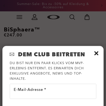
Summer-Sale: Bis zu -50% auf Kleidung &
Accessoires
Skip to
Slide 2 of 3. Summer-Sale: Bis zu -50% auf Kleidung &
main
content
BiSphaera™
€247.00
DEM CLUB BEITRETEN
DU BIST NUR EIN PAAR KLICKS VOM MVP-
ERLEBNIS ENTFERNT. ES ERWARTEN DICH
EXKLUSIVE ANGEBOTE, NEWS UND TOP-
INHALTE.
E-Mail-Adresse *