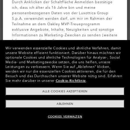
Durch Anklicken der Schaltfläche Anmelden bestätige
ich, dass ich älter als 16 Jahre bin und meine
personenbezogenen Daten von der Luxottica Group
S.p.A. verwendet werden darf, um mir im Rahmen der
Teilnahme an dem Oakley MVP-Treueprogramm
exklusive Angebote, Inhalte, Neuigkeiten und sonstige
Informationen zu Marketing-Zwecken zu senden (weitere
Informationen finden Sie in unserer
PERSONALISIEREN
Datenschutzbestimmungen
).
Wir verwenden essenzielle Cookies und ähnliche Verfahren, damit
unsere Website effizient funktioniert.
Darüber hinaus möchten wir
optionale Cookies und ähnliche Technologien für Analyse-, Social
Farben (10)
Gläser
Prizm Sapphire Polarized
,
MELDEN SIE
Media- und Marketingzwecke setzen, die uns helfen, unsere
Gestell
Matte Grey Camo
Leistungen zu verbessern.
Wenn Sie auf „Ablehnen“ klicken,
werden wir nur die essenziellen Cookies aktivieren, die für den
Besuch und das Durchsuchen unserer Website nötig sind.
Erfahren
Größe:
Eine Größe für alle
Sie mehr darüber in unserer
Cookie-Richtlinie
.
Passform
Normale - Mit Hohem Steg
ALLE COOKIES AKZEPTIEREN
Größenanleitung ansehen
ABLEHNEN
Jetzt Personalisieren
COOKIES VERWALTEN
ZUM WARENKORB HINZUFÜGEN