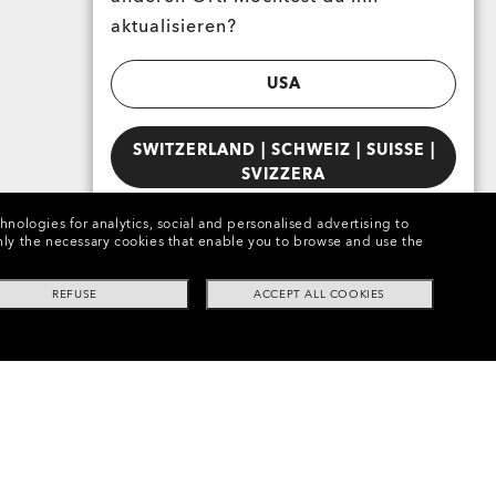
aktualisieren?
USA
SWITZERLAND | SCHWEIZ | SUISSE |
SVIZZERA
chnologies for analytics, social and personalised advertising to
e only the necessary cookies that enable you to browse and use the
REFUSE
ACCEPT ALL COOKIES