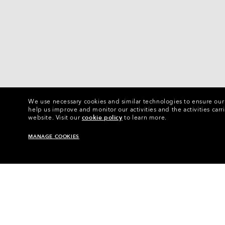
We use necessary cookies and similar technologies to ensure our s
help us improve and monitor our activities and the activities carri
website.
Visit our
cookie policy
to learn more.
MANAGE COOKIES