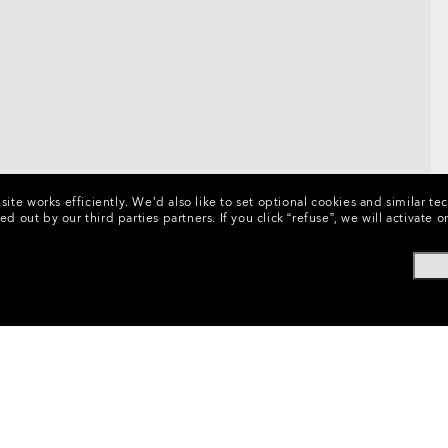
ite works efficiently.
We’d also like to set optional cookies and similar te
ed out by our third parties partners.
If you click “refuse”, we will activat