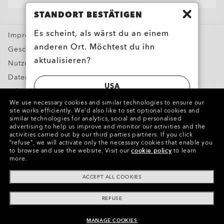
Oakley Meta
STANDORT BESTÄTIGEN
Sonderangebote
Es scheint, als wärst du an einem
Impressum und OS
anderen Ort. Möchtest du ihn
Geschäftsbedingungen
aktualisieren?
Nutzungsbedingungen
Datenschutzbestimmungenn
USA
Fälschungen melden
We use necessary cookies and similar technologies to ensure our
Geistiges Eigentum
site works efficiently.
We’d also like to set optional cookies and
SWITZERLAND | SCHWEIZ | SUISSE |
similar technologies for analytics, social and personalised
advertising to help us improve and monitor our activities and the
SVIZZERA
Copyright ©2023 Oakley, Inc. Alle Rechte vorbehalten.
activities carried out by our third parties partners.
If you click
“refuse”, we will activate only the necessary cookies that enable you
WebID:
568 580 039
to browse and use the website.
Visit our
cookie policy
to learn
more.
Weitere Webseiten der Gruppe
ACCEPT ALL COOKIES
REFUSE
MANAGE COOKIES