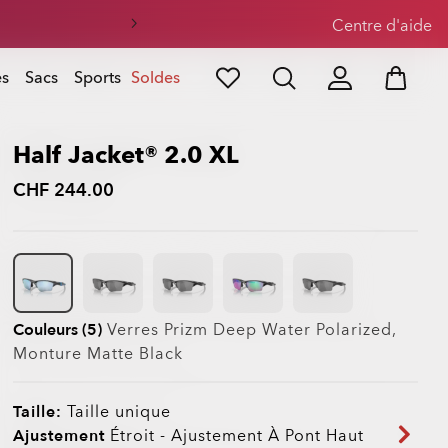
eil
Centre d'aide
es
Sacs
Sports
Soldes
Half Jacket® 2.0 XL
CHF 244.00
Couleurs (5)
Verres
Prizm Deep Water Polarized
,
Monture
Matte Black
Taille:
Taille unique
Ajustement
Étroit - Ajustement À Pont Haut