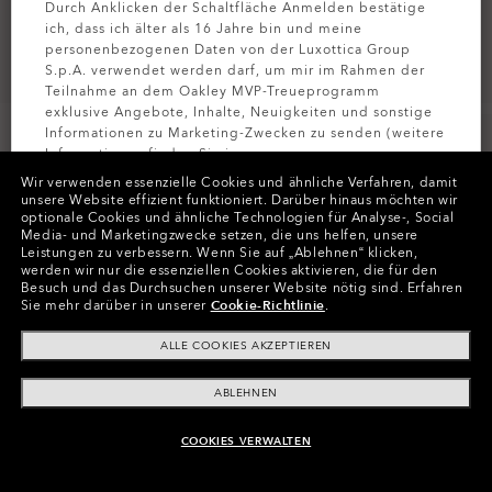
Durch Anklicken der Schaltfläche Anmelden bestätige
ich, dass ich älter als 16 Jahre bin und meine
personenbezogenen Daten von der Luxottica Group
S.p.A. verwendet werden darf, um mir im Rahmen der
Teilnahme an dem Oakley MVP-Treueprogramm
exklusive Angebote, Inhalte, Neuigkeiten und sonstige
Informationen zu Marketing-Zwecken zu senden (weitere
Informationen finden Sie in unserer
Datenschutzbestimmungen
).
Wir verwenden essenzielle Cookies und ähnliche Verfahren, damit
unsere Website effizient funktioniert.
Darüber hinaus möchten wir
optionale Cookies und ähnliche Technologien für Analyse-, Social
Farben (5)
Gestell
Satin Black
MELDEN SIE
Media- und Marketingzwecke setzen, die uns helfen, unsere
Leistungen zu verbessern.
Wenn Sie auf „Ablehnen“ klicken,
werden wir nur die essenziellen Cookies aktivieren, die für den
L (135mm)
-
Diese Größe passt den
Größe:
Besuch und das Durchsuchen unserer Website nötig sind.
Erfahren
meisten Menschen.
Sie mehr darüber in unserer
Cookie-Richtlinie
.
Passform
Normale - Mit Hohem Steg
ALLE COOKIES AKZEPTIEREN
Größenanleitung ansehen
ABLEHNEN
GLÄSER AUSWÄHLEN
COOKIES VERWALTEN
In Raten zahlen
Hohe Nachfrage