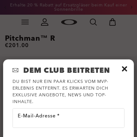
Erhalte 20 % Rabatt auf Ersatzgläser beim Kauf einer
Summer-Sale: Bis zu -50% auf Kleidung &
Sonnenbrille
Accessoires
Skip to
Slide 3 of 3. Erhalte 20 % Rabatt auf Ersatzgläser beim
main
content
Pitchman™ R
€201.00
DEM CLUB BEITRETEN
DU BIST NUR EIN PAAR KLICKS VOM MVP-
ERLEBNIS ENTFERNT. ES ERWARTEN DICH
EXKLUSIVE ANGEBOTE, NEWS UND TOP-
INHALTE.
E-Mail-Adresse *