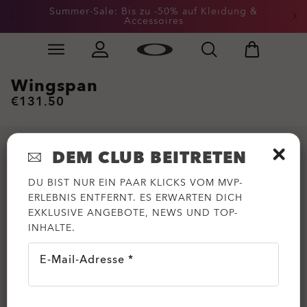
Summer-Sale: Bis zu -50% auf Kleidung &
Accessoires
Skip to
Slide 2 of 3. Summer-Sale: Bis zu -50% auf Kleidung &
main
content
Wingspan
€131.50
DEM CLUB BEITRETEN
DU BIST NUR EIN PAAR KLICKS VOM MVP-
ERLEBNIS ENTFERNT. ES ERWARTEN DICH
EXKLUSIVE ANGEBOTE, NEWS UND TOP-
INHALTE.
E-Mail-Adresse *