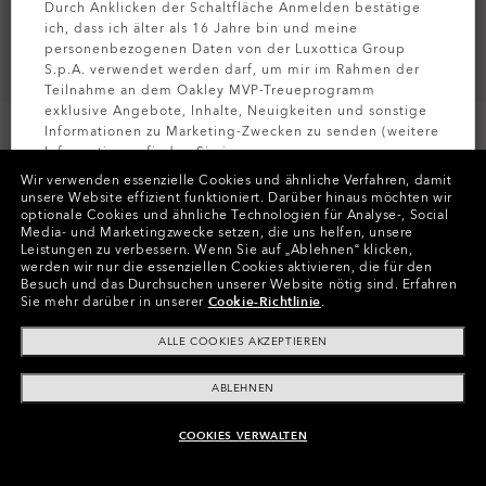
Durch Anklicken der Schaltfläche Anmelden bestätige
ich, dass ich älter als 16 Jahre bin und meine
personenbezogenen Daten von der Luxottica Group
S.p.A. verwendet werden darf, um mir im Rahmen der
Teilnahme an dem Oakley MVP-Treueprogramm
exklusive Angebote, Inhalte, Neuigkeiten und sonstige
Informationen zu Marketing-Zwecken zu senden (weitere
Informationen finden Sie in unserer
Datenschutzbestimmungen
).
Wir verwenden essenzielle Cookies und ähnliche Verfahren, damit
unsere Website effizient funktioniert.
Darüber hinaus möchten wir
optionale Cookies und ähnliche Technologien für Analyse-, Social
Farben (1)
Gestell
Pewter
MELDEN SIE
Media- und Marketingzwecke setzen, die uns helfen, unsere
Leistungen zu verbessern.
Wenn Sie auf „Ablehnen“ klicken,
werden wir nur die essenziellen Cookies aktivieren, die für den
Größe:
Eine Größe für alle
Besuch und das Durchsuchen unserer Website nötig sind.
Erfahren
Sie mehr darüber in unserer
Cookie-Richtlinie
.
Passform
Schmale - Verstellbare Nasenpads
Größenanleitung ansehen
ALLE COOKIES AKZEPTIEREN
ABLEHNEN
In Raten zahlen
COOKIES VERWALTEN
GLÄSER AUSWÄHLEN