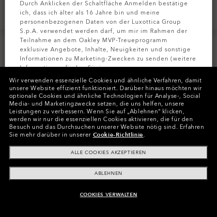
Durch Anklicken der Schaltfläche Anmelden bestätige
ZUM WARENKORB HINZUFÜGEN
ich, dass ich älter als 16 Jahre bin und meine
personenbezogenen Daten von der Luxottica Group
S.p.A. verwendet werden darf, um mir im Rahmen der
Teilnahme an dem Oakley MVP-Treueprogramm
Glas
exklusive Angebote, Inhalte, Neuigkeiten und sonstige
Informationen zu Marketing-Zwecken zu senden (weitere
Korrektionsgläser
Informationen finden Sie in unserer
Korrektionsgläser
PROMO
Datenschutzbestimmungen
).
Wir verwenden essenzielle Cookies und ähnliche Verfahren, damit
Wir fragen dich nach dem Bezahlen nach deinem Rezept
unsere Website effizient funktioniert.
Darüber hinaus möchten wir
optionale Cookies und ähnliche Technologien für Analyse-, Social
Glas
Gläsertyp
MELDEN SIE
Media- und Marketingzwecke setzen, die uns helfen, unsere
Gläsertyp
Leistungen zu verbessern.
Wenn Sie auf „Ablehnen“ klicken,
werden wir nur die essenziellen Cookies aktivieren, die für den
Besuch und das Durchsuchen unserer Website nötig sind.
Erfahren
Prizm
Prizm Polarized
-20%
-20%
Sie mehr darüber in unserer
Cookie-Richtlinie
.
Glas
Glas
Prizm Black Iridium
ALLE COOKIES AKZEPTIEREN
ABLEHNEN
COOKIES VERWALTEN