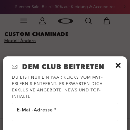
Summer-Sale: Bis zu -50% auf Kleidung & Accessoires
Erhalte -20% auf Custom-Brillen
Skip to
Slide 2 of 3. Summer-Sale: Bis zu -50% auf Kleidung &
main
content
CUSTOM CHAMINADE
Modell Ändern
DEM CLUB BEITRETEN
DU BIST NUR EIN PAAR KLICKS VOM MVP-
ERLEBNIS ENTFERNT. ES ERWARTEN DICH
EXKLUSIVE ANGEBOTE, NEWS UND TOP-
INHALTE.
E-Mail-Adresse *
€157,60
€197,00
-20%
Inklusive Mehrwertsteuer