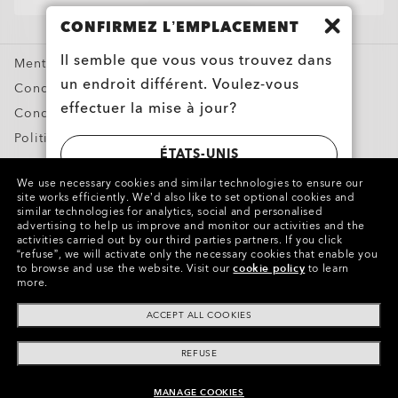
Oakley Meta
CONFIRMEZ L’EMPLACEMENT
Offres Spéciales
Il semble que vous vous trouvez dans
Mentions légales et RLL
un endroit différent. Voulez-vous
Conditions générales de vente
effectuer la mise à jour?
Conditions d’utilisation
Politique de confidentialité
ÉTATS-UNIS
Signaler une contrefaçon
We use necessary cookies and similar technologies to ensure our
Propriété intellectuelle
site works efficiently.
We’d also like to set optional cookies and
SWITZERLAND | SCHWEIZ | SUISSE |
similar technologies for analytics, social and personalised
advertising to help us improve and monitor our activities and the
SVIZZERA
Copyright ©2023 Oakley, Inc. Tous droits réservés.
activities carried out by our third parties partners.
If you click
“refuse”, we will activate only the necessary cookies that enable you
WebID:
287 381 925
to browse and use the website.
Visit our
cookie policy
to learn
more.
Autres sites du Groupe
ACCEPT ALL COOKIES
REFUSE
MANAGE COOKIES