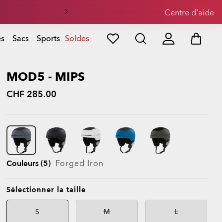
Centre d'aide
es
Sacs
Sports
Soldes
MOD5 - MIPS
CHF 285.00
Couleurs (5)
Forged Iron
Sélectionner la taille
S
M
L
Indisponible
Indisponible