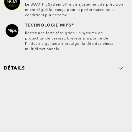
Le BOA® Fit System offre un ajustement de précision
micro-réglable, conçu pour la performance nelle
condizioni più estreme.
TECHNOLOGIE MIPS®
Restez une forte tête grâce un système de
protection du cerveau breveté à la pointe de
l'industrie qui aide à protéger la tête des chocs
multidirectionnels.
DÉTAILS