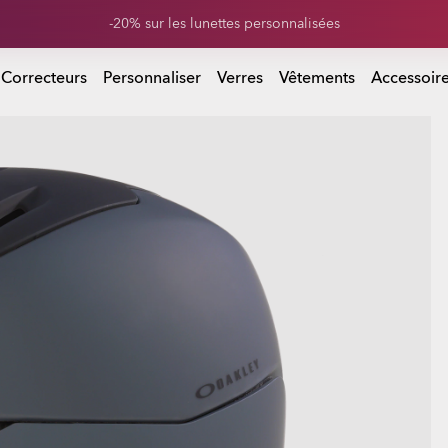
Soldes de fin de saison : jusqu’à -50% sur vêtements et accessoires
r vêtements et accessoires
 Correcteurs
Personnaliser
Verres
Vêtements
Accessoir