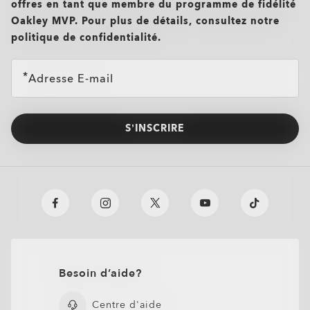
offres en tant que membre du programme de fidélité
Oakley MVP. Pour plus de détails, consultez notre
politique de confidentialité.
Adresse E-mail
S’INSCRIRE
Besoin d’aide?
O Authentics 1.50 aminci
TRANSITIONS®
Centre d'aide