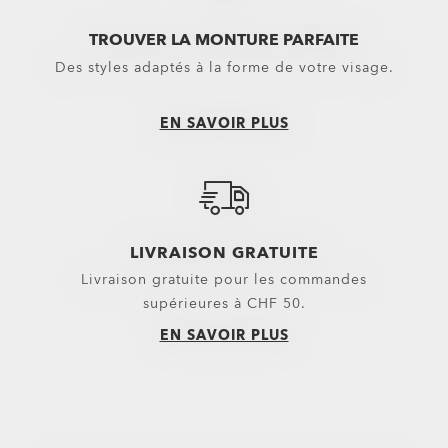
Lentilles de rechange
Sport Performan
TROUVER LA MONTURE PARFAITE
Des styles adaptés à la forme de votre visage.
Verres pour masques
Oakley Non-Presc
Lentilles De Rechange Pour Masques Motocross
EN SAVOIR PLUS
Lentilles De Rechange Pour Masques Ski
Verres solaires
Pièces de rechange
LIVRAISON GRATUITE
Livraison gratuite pour les commandes
supérieures à CHF 50.
EN SAVOIR PLUS