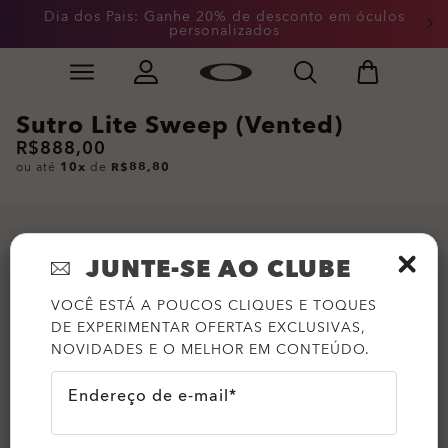
Dia dos Pais: Ganhe 20% de desconto em óculos
personalizados
Skip to
Slide 2 of 4. Dia dos Pais: Ganhe 20% de desconto em
main
content
Sutro Lite Sweep (Vented)
R$888,00
ou até
10x
de
R$88,80
JUNTE-SE AO CLUBE
VOCÊ ESTÁ A POUCOS CLIQUES E TOQUES
DE EXPERIMENTAR OFERTAS EXCLUSIVAS,
NOVIDADES E O MELHOR EM CONTEÚDO.
Endereço de e-mail*