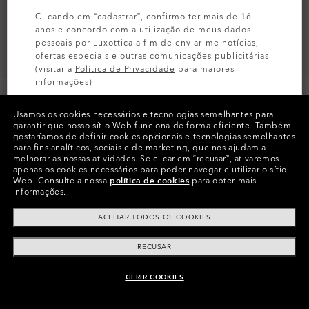
Clicando em “cadastrar”, confirmo ter mais de 16
anos e concordo com a utilização de meus dados
pessoais por Luxottica a fim de enviar-me notícias,
ofertas especiais e outras comunicações publicitárias
(visitar a
Política de Privacidade
para maiores
informações)
Usamos os cookies necessários e tecnologias semelhantes para
INSCREVA-SE
PERSONALIZE-O
garantir que nosso sítio Web funciona de forma eficiente.
Também
gostaríamos de definir cookies opcionais e tecnologias semelhantes
para fins analíticos, sociais e de marketing, que nos ajudam a
Cor:
Lentes
Prizm Road
,
melhorar as nossas atividades.
Se clicar em “recusar”, ativaremos
Armação
Pink
apenas os cookies necessários para poder navegar e utilizar o sítio
Web.
Consulte a nossa
política de cookies
para obter mais
informações.
Tamanho:
Tamanho único
ACEITAR TODOS OS COOKIES
Vestibilidade
Amplo - Ponte Alta
Ver Guia Tamanhos
RECUSAR
GERIR COOKIES
INDISPONÍVEL ON-LINE, VEJA SIMILARES
Customize Agora