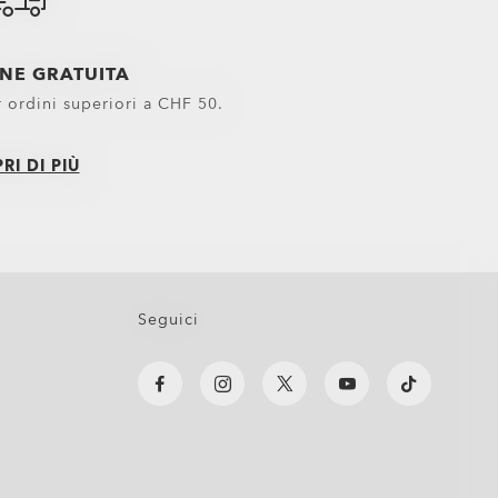
Beachwear
Pantaloni e Bottomwear Oakley in
ONE GRATUITA
Scarpe
r ordini superiori a CHF 50.
Stivali
RI DI PIÙ
Sandali
Sneakers
Caschi Oakley in saldo
Capispalla
Pantaloni e shorts
Seguici
Felpe
Oakley Topwear in Saldo
T-shirt e polo