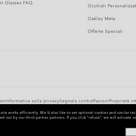
AI Glasses FAQ
Occhiali Personalizzat
Oakley Meta
Offerte Speciali
zzo
Informativa sulla privacy
Segnala contraffazioni
Proprietà in
ite works efficiently.
We’d also like to set optional cookies and similar te
bID:
937 200 475
Altri siti del Gruppo
ed out by our third parties partners.
If you click “refuse”, we will activat