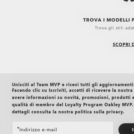
Trolley
Pantaloni
Attrezzature
Shorts
TROVA I MODELLI P
Belts
Nuovi arrivi
Trova gli stili ada
Guanti
Maglie
SCOPRI D
Cuffie e cappelli
Capispalla
Accessori indispensabili
Felpe e Fe
Calze
Polo
Nuovi arrivi
Camicie
all brands check
T-Shirt e m
Unisciti al Team MVP e ricevi tutti gli aggiornamenti
Facendo clic su Iscriviti, accetti di ricevere la nostr
Abbigliamen
avere informazioni su novità, promozioni, prodotti e
Abbigliamen
qualità di membro del Loyalty Program Oakley MVP.
dettagli consulta la nostra politica sulla privacy.
Indirizzo e-mail