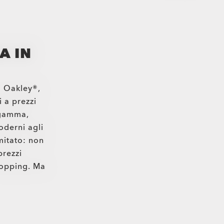
A IN
i Oakley®,
 a prezzi
 gamma,
oderni agli
imitato: non
prezzi
shopping. Ma