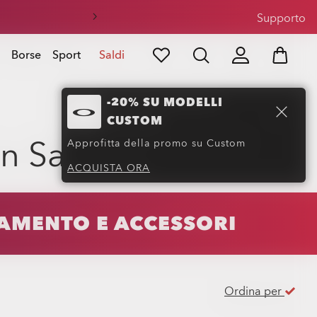
sole
Supporto
Borse
Sport
Saldi
-20% SU MODELLI
CUSTOM
in Saldo
(0)
Approfitta della promo su Custom
ACQUISTA ORA
IAMENTO E ACCESSORI
Ordina per