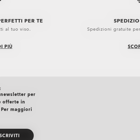
ERFETTI PER TE
SPEDIZI
tti al tuo viso.
Spedizioni gratuite pe
I PIÙ
SCOP
lpe con cappuccio
agliette
:
a newsletter per
to casual e T-shirt Relaxed Fit Oakley
 offerte in
to ad alte prestazioni Oakley
 Per maggiori
ISCRIVITI