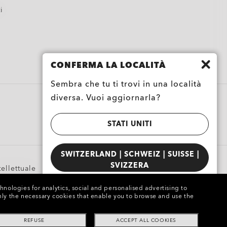
i
CONFERMA LA LOCALITÀ
Sembra che tu ti trovi in una località
diversa. Vuoi aggiornarla?
Loyalty Program
STATI UNITI
SWITZERLAND | SCHWEIZ | SUISSE |
SVIZZERA
tellettuale
chnologies for analytics, social and personalised advertising to
e only the necessary cookies that enable you to browse and use the
REFUSE
ACCEPT ALL COOKIES