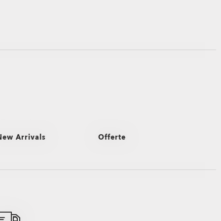
New Arrivals
Offerte
edi tutti
Vedi tutti
n bike
Accessori
Abbigliamento Oakley in saldo
urf e gli sport d'acqua
Borse e zaini