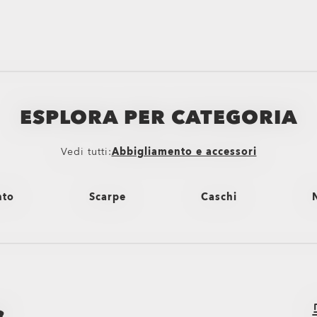
ESPLORA PER CATEGORIA
Vedi tutti:
Abbigliamento e accessori
nto
Scarpe
Caschi
Vedi tutti
Vedi tutti
V
horts
Stivali
Caschi bici e mountai
Sandali e infradito
Caschi da neve
rid
Sneaker
Caschi Oakley per il s