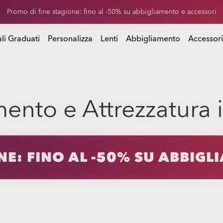
 di sconto sulle lenti di ricambio acquistando un paio di occhiali da 
Promo di fine stagione: fino al -50% su abbigliamento e accessori
istando un paio di occhiali da sole
li Graduati
Personalizza
Lenti
Abbigliamento
Accessori
ento e Attrezzatura 
NE: FINO AL -50% SU ABBIGL