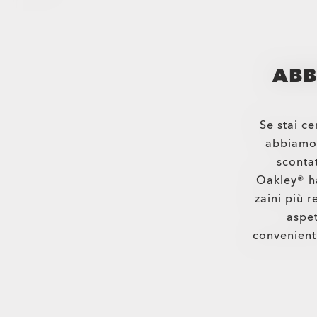
ABB
Se stai c
abbiamo 
sconta
Oakley® ha
zaini più r
aspet
convenienti