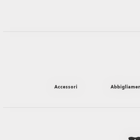
Accessori
Abbigliame
Vedi tutti
Vedi tutti
Borse
Pantaloni e s
Zaini
Boxer mare
Borse e borsoni
Shorts Hyb