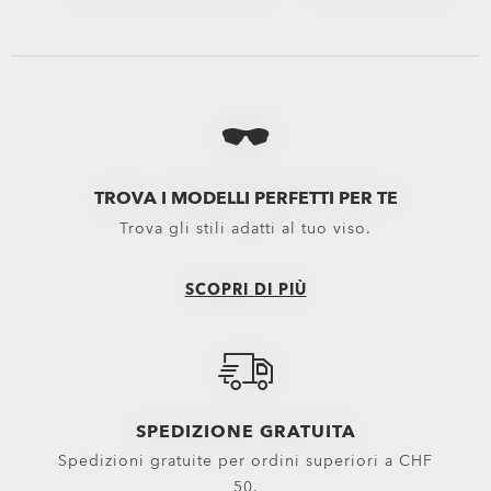
Vedi tutti
Vedi tutti
Astucci e Microbag per Occhiali Oakley
Performance Lifestyle
Kit Pulizia Occhiali Oakley
Nuovi arrivi
Lenti di ricambio
Sport Performance
TROVA I MODELLI PERFETTI PER TE
Trova gli stili adatti al tuo viso.
Lenti per maschere
Oakley Non-Prescript
Lenti Di Ricambio Maschere Motocross
SCOPRI DI PIÙ
Lenti Di Ricambio Maschere Neve
Lenti da sole
Ricambi
SPEDIZIONE GRATUITA
Spedizioni gratuite per ordini superiori a CHF
50.