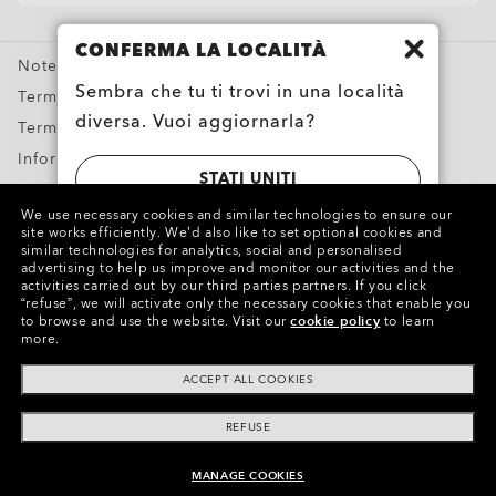
Offerte Speciali
CONFERMA LA LOCALITÀ
Note legali e ROC
Sembra che tu ti trovi in una località
Termini & Condizioni
diversa. Vuoi aggiornarla?
Termini di utilizzo
Informativa sulla privacy
STATI UNITI
Segnala contraffazioni
We use necessary cookies and similar technologies to ensure our
Proprietà intellettuale
site works efficiently.
We’d also like to set optional cookies and
SWITZERLAND | SCHWEIZ | SUISSE |
similar technologies for analytics, social and personalised
advertising to help us improve and monitor our activities and the
SVIZZERA
Copyright ©2023 Oakley, Inc. Tutti i diritti riservati.
activities carried out by our third parties partners.
If you click
“refuse”, we will activate only the necessary cookies that enable you
WebID:
345 889 976
to browse and use the website.
Visit our
cookie policy
to learn
more.
Altri siti del Gruppo
ACCEPT ALL COOKIES
REFUSE
MANAGE COOKIES