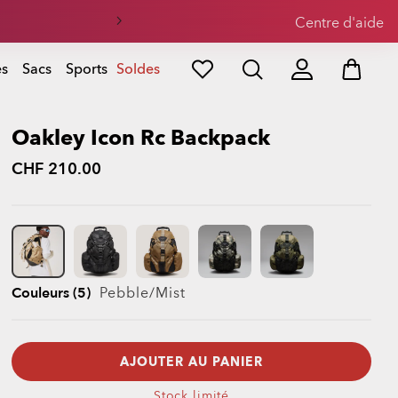
Centre d'aide
es
Sacs
Sports
Soldes
Oakley Icon Rc Backpack
CHF 210.00
Couleurs (5)
Pebble/mist
AJOUTER AU PANIER
Stock limité