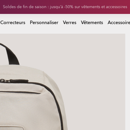
0 % sur les verres de rechange à l’achat d’une paire de lunettes de sol
 d’une paire de lunettes de soleil
 Correcteurs
Personnaliser
Verres
Vêtements
Accessoir