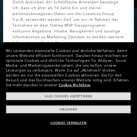
Durch Anklicken der Schaltfläche Anmelden bestätige
ich, dass ich älter als 16 Jahre bin und meine
personenbezogenen Daten von der Luxottica Group
S.p.A. verwendet werden darf, um mir im Rahmen der
Teilnahme an dem Oakley MVP-Treueprogramm
exklusive Angebote, Inhalte, Neuigkeiten und sonstige
-20% AUF CUSTOM-
Informationen zu Marketing-Zwecken zu senden (weitere
Informationen finden Sie in unserer
BRILLEN
Datenschutzbestimmungen
).
Wir verwenden essenzielle Cookies und ähnliche Verfahren, damit
unsere Website effizient funktioniert.
Darüber hinaus möchten wir
Erhalte für kurze Zeit Rabatte auf personalisierte
optionale Cookies und ähnliche Technologien für Analyse-, Social
MELDEN SIE
Media- und Marketingzwecke setzen, die uns helfen, unsere
Modelle.
Leistungen zu verbessern.
Wenn Sie auf „Ablehnen“ klicken,
werden wir nur die essenziellen Cookies aktivieren, die für den
Besuch und das Durchsuchen unserer Website nötig sind.
Erfahren
Sie mehr darüber in unserer
Cookie-Richtlinie
.
CUSTOM-MODELLE KAUFEN
ALLE COOKIES AKZEPTIEREN
ABLEHNEN
COOKIES VERWALTEN