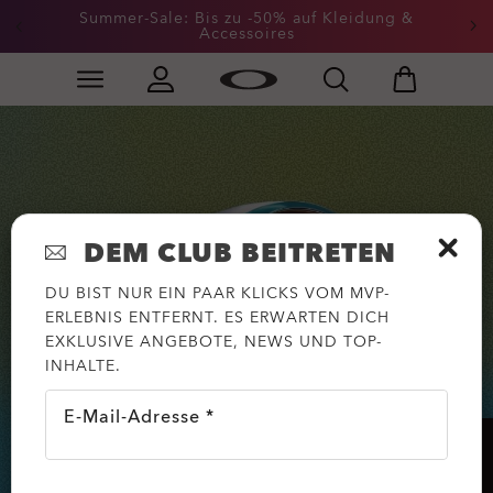
Summer-Sale: Bis zu -50% auf Kleidung &
Accessoires
Skip to
Slide 2 of 3. Summer-Sale: Bis zu -50% auf Kleidung &
main
content
DEM CLUB BEITRETEN
DU BIST NUR EIN PAAR KLICKS VOM MVP-
ERLEBNIS ENTFERNT. ES ERWARTEN DICH
EXKLUSIVE ANGEBOTE, NEWS UND TOP-
INHALTE.
E-Mail-Adresse *
HILFE?