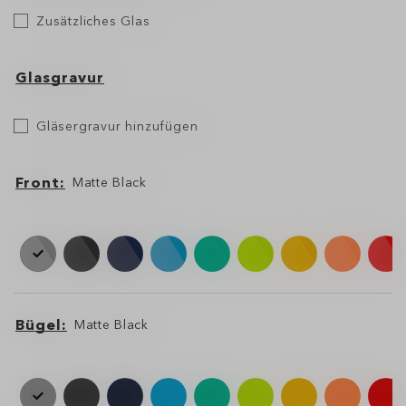
Zusätzliches
Zusätzliches Glas
Glas
Glasgravur
Etch
Gläsergravur hinzufügen
Your
Lens
Front
Matte Black
Front
Front
Bügel
Matte Black
Bügel
Bügel