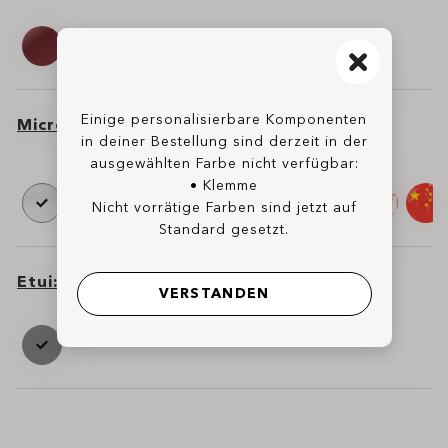
Einige personalisierbare Komponenten
Microbag
White Custom
in deiner Bestellung sind derzeit in der
Microbag
Microbag
ausgewählten Farbe nicht verfügbar:
Klemme
Nicht vorrätige Farben sind jetzt auf
Standard gesetzt.
Etui
Gen2 Sport Case
VERSTANDEN
Etui
Etui