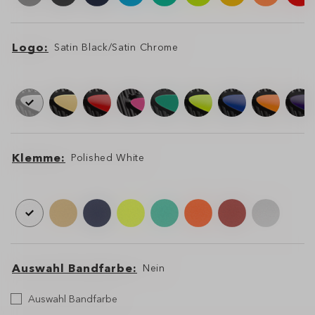
Logo
Satin Black/Satin Chrome
Logo
Logo
Klemme
Polished White
Klemme
Klemme
Auswahl Bandfarbe
Nein
Band
Auswahl Bandfarbe
auswählen
Brillenband
Brillenband